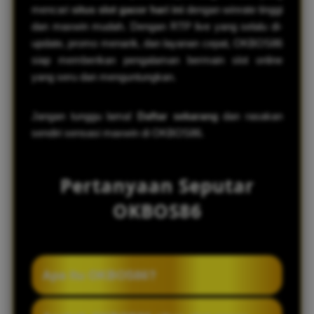
mencari
situs slot gacor hari ini
dengan winrate tinggi
dan maxwin mudah. Dengan RTP live yang selalu di-
update, promo menarik, dan layanan cepat, OKBOS86
siap memberikan pengalaman bermain slot online
yang seru dan menguntungkan.
Jangan tunggu lama!
Daftar sekarang
dan rasakan
sendiri sensasi maxwin di OKBOS86.
Pertanyaan Seputar
OKBOS86
Apa itu OKBOS86?
OKBOS86 adalah situs slot online gacor