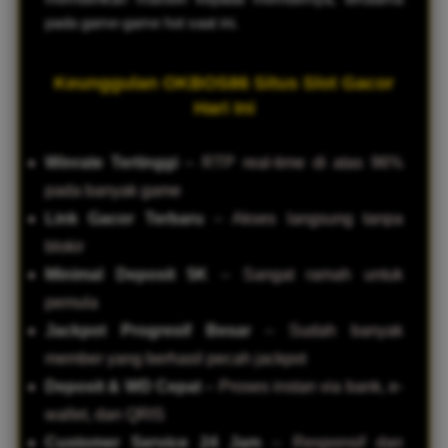
pada game-game hot saat ini.
Keunggulan OKBOS86 Situs Slot Gacor
Hari Ini
Winrate Tertinggi
– RTP real-time di atas 96%
pada banyak game
Link Gacor Terbaru
– Akses langsung tanpa
blokir
Minimal Deposit 5K
– Sangat ramah untuk
pemula
Jackpot Progresif Besar
– Sudah banyak
member yang berhasil pecah jackpot
Deposit & WD Cepat
– Proses instan via bank, e-
wallet, dan QRIS
Customer Service 24 Jam
– Responsif dan