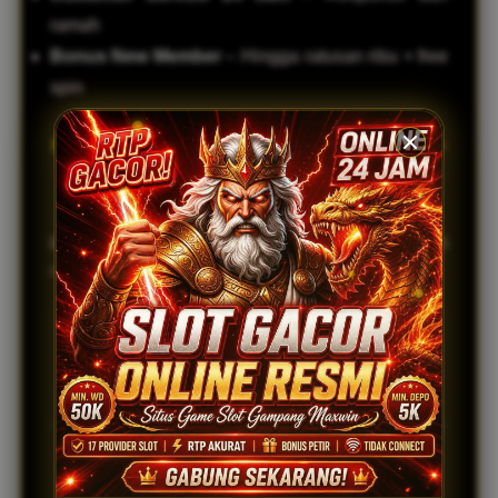
ramah
Bonus New Member
– Hingga ratusan ribu + free
spin
RTP Live OKBOS86 Hari Ini (Update Real-
time)
Berikut beberapa game slot paling gacor di OKBOS86
saat ini:
RTP
Game
Provider
Saat
Status
Slot
Ini
Gates of
Pragmatic
97.8%
🔥 GACOR
Olympus
Play