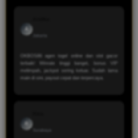
Andika
A
Jakarta
OKBOS86 agen togel online dan slot gacor
terbaik! Winrate tinggi banget, bonus VIP
melimpah, jackpot sering keluar. Sudah lama
main di sini, payout cepat dan terpercaya.
Rina
R
Surabaya