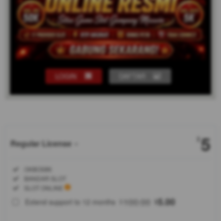
LOGIN
DAFTAR
Show More
5
$
Regular License
Regular
Included:
OKBOS86
License
Included:
BANDAR SLOT
SELECTED
Included:
SLOT ONLINE
88
$
100.00
5.00
Extend support to 12 months
$
$
OKBOS86
Merupakan