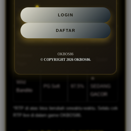
Sweet
Pragmatic
96.9%
⭐ HOT
LOGIN
Bonanza
Play
DAFTAR
Starlight
Pragmatic
💰
97.2%
Princess
Play
MAXWIN
OKBOS86
Fortune
PG Soft
96.8%
✅ Stabil
© COPYRIGHT 2026 OKBOS86.
Tiger
🔥
Wild
PG Soft
97.5%
SEDANG
Bandito
GACOR
*RTP di atas bisa berubah sewaktu-waktu. Selalu cek
RTP live di dalam game OKBOS86.