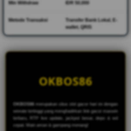
Min Withdraw
IDR 50,000
l
i
c
Metode Transaksi
Transfer Bank Lokal, E-
e
wallet, QRIS
n
s
e
d
e
t
a
i
OKBOS86
l
s
OKBOS86
merupakan situs slot gacor hari ini dengan
winrate tertinggi yang menghadirkan link gacor maxwin
terbaru, RTP live update, jackpot besar, depo & wd
cepat. Main aman & gampang menang!