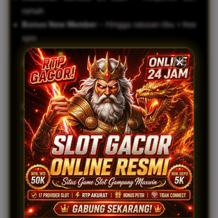
ramah
Bonus New Member
– Hingga ratusan ribu + free
spin
RTP Live OKBOS86 Hari Ini (Update Real-
time)
Berikut beberapa game slot paling gacor di OKBOS86
saat ini:
RTP
Game
Provider
Saat
Status
Slot
Ini
Gates of
Pragmatic
97.8%
🔥 GACOR
Olympus
Play