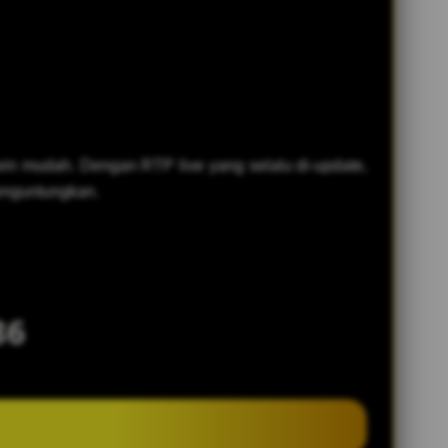
in mudah. Dengan RTP live yang selalu di-update,
enguntungkan.
86