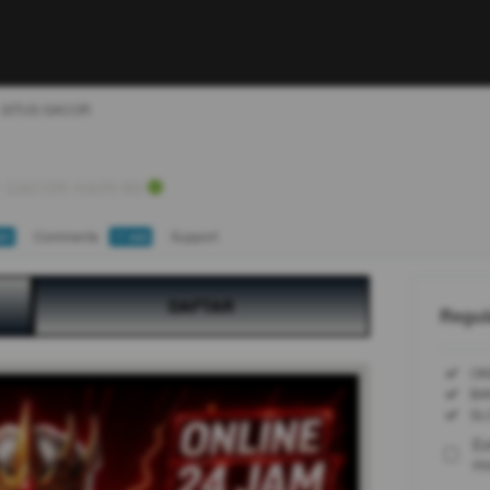
SITUS GACOR
 GACOR HARI INI
Comments
Support
01
17.945
DAFTAR
Regul
Regu
Inc
OK
Inc
OKBO
BA
Inc
SL
gacor
perm
Ex
dafta
mo