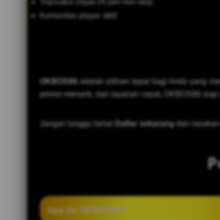
Transaksi cepat 24 jam non-stop
Komunitas player aktif
OKBOS86
adalah pilihan tepat bagi Anda yang m
promo menarik, dan layanan cepat, OKBOS86 siap 
Jangan tunggu lama!
Daftar sekarang
dan rasakan
P
Apa itu OKBOS86?