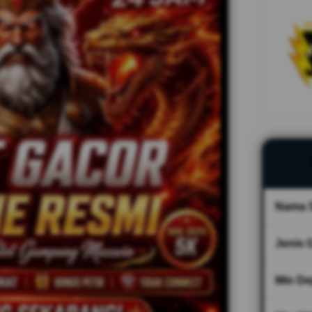
V
i
e
w
l
i
c
e
n
s
e
d
e
t
Nama S
a
i
Jenis
l
s
Min De