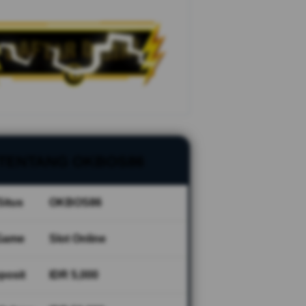
TENTANG OKBOS86
itus
OKBOS86
 Game
Slot Online
posit
IDR 5,000