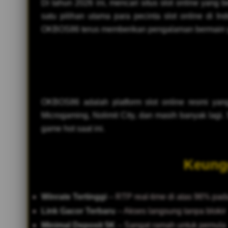
Di tahun 2026 ini, mencari situs slot online yan
satu pilihan utama para pecinta slot online di I
OKBOS86 terus memberikan pengalaman bermain 
OKBOS86 adalah platform slot online resmi yang
Microgaming, Nolimit City, dan masih banyak lagi
game hot saat ini.
Keungg
Winrate Tertinggi
– RTP real-time di atas 96% pa
Link Gacor Terbaru
– Akses langsung tanpa blokir
Minimal Deposit 5K
– Sangat ramah untuk pemula