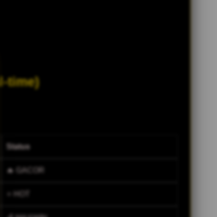
-time)
Status
🔥 GACOR
⭐ HOT