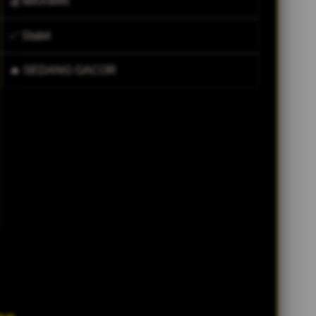
💰 MAXWIN
✅ Stabil
🔥 SEDANG GACOR