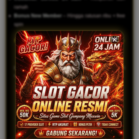
ramah
Bonus New Member
– Hingga ratusan ribu + free
spin
RTP Live OKBOS86 Hari Ini (Update Real-
time)
Berikut beberapa game slot paling gacor di OKBOS86
saat ini:
RTP
Game
Provider
Saat
Status
Slot
Ini
Gates of
Pragmatic
97.8%
🔥 GACOR
Olympus
Play