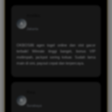
Andika
A
Jakarta
OKBOS86 agen togel online dan slot gacor
terbaik! Winrate tinggi banget, bonus VIP
melimpah, jackpot sering keluar. Sudah lama
main di sini, payout cepat dan terpercaya.
Rina
R
Surabaya