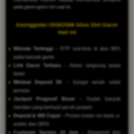
pada game-game hot saat ini.
Keunggulan OKBOS86 Situs Slot Gacor
Hari Ini
Winrate Tertinggi
– RTP real-time di atas 96%
pada banyak game
Link Gacor Terbaru
– Akses langsung tanpa
blokir
Minimal Deposit 5K
– Sangat ramah untuk
pemula
Jackpot Progresif Besar
– Sudah banyak
member yang berhasil pecah jackpot
Deposit & WD Cepat
– Proses instan via bank, e-
wallet, dan QRIS
Customer Service 24 Jam
– Responsif dan