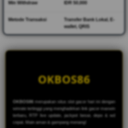
Min Withdraw
IDR 50,000
l
i
c
Metode Transaksi
Transfer Bank Lokal, E-
e
wallet, QRIS
n
s
e
d
e
t
a
i
OKBOS86
l
s
OKBOS86
merupakan situs slot gacor hari ini dengan
winrate tertinggi yang menghadirkan link gacor maxwin
terbaru, RTP live update, jackpot besar, depo & wd
cepat. Main aman & gampang menang!