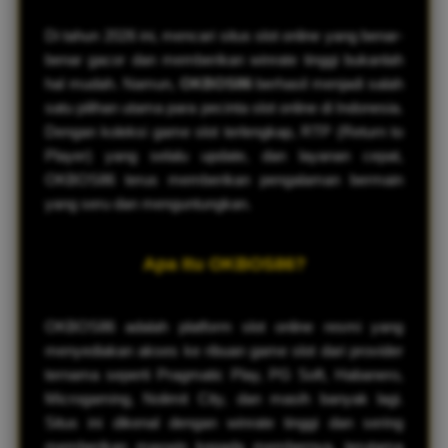
Di tahun 2026 ini, mencari situs slot online yang benar-
benar gacor dan memberikan winrate tinggi bukanlah
hal mudah. Namun,
OKBOS86
berhasil menjadi salah
satu pilihan utama para pecinta slot online di Indonesia.
Dengan koleksi game slot terlengkap, RTP (Return to
Player) yang selalu update, dan layanan cepat,
OKBOS86 terus memberikan pengalaman bermain
yang seru dan menguntungkan.
Apa Itu OKBOS86?
OKBOS86 adalah platform slot online resmi yang
menyediakan akses ke ribuan game slot dari provider
ternama seperti Pragmatic Play, PG Soft, Habanero,
Microgaming, Nolimit City, dan masih banyak lagi.
Situs ini dikenal dengan winrate tinggi dan sering
memberikan maxwin kepada membernya, terutama