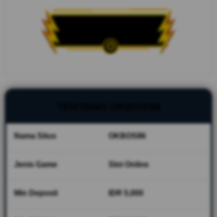
Situs
online
game
gacor hari
ini, dengan
referensi
pola
permainan
tercangih
dan
TENTANG OKBOS86
tercepat
serta
daftar
Nama Situs
OKBOS86
permainan
terlengkap
ada di sini.
Jenis Game
Slot Online
V
Min Deposit
IDR 5,000
i
e
w